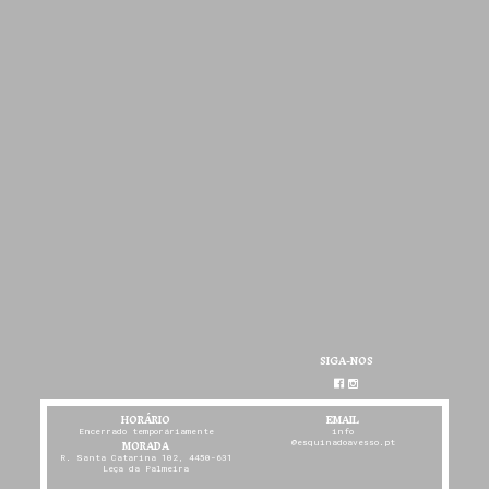
SIGA-NOS
HORÁRIO
EMAIL
Encerrado temporáriamente
info
MORADA
@esquinadoavesso.pt
R. Santa Catarina 102, 4450-631
Leça da Palmeira